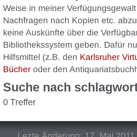
Weise in meiner Verfügungsgewalt 
Nachfragen nach Kopien etc. abzu
keine Auskünfte über die Verfügbar
Bibliothekssystem geben. Dafür nut
Hilfsmittel (z.B. den
Karlsruher Virt
Bücher
oder den Antiquariatsbuch
Suche nach schlagwor
0 Treffer
Lezte Änderung: 17. Mai 2011