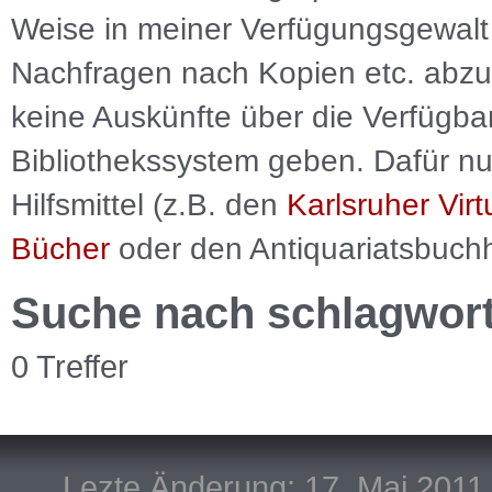
Weise in meiner Verfügungsgewalt 
Nachfragen nach Kopien etc. abzu
keine Auskünfte über die Verfügbar
Bibliothekssystem geben. Dafür nut
Hilfsmittel (z.B. den
Karlsruher Virt
Bücher
oder den Antiquariatsbuch
Suche nach schlagwor
0 Treffer
Lezte Änderung: 17. Mai 2011