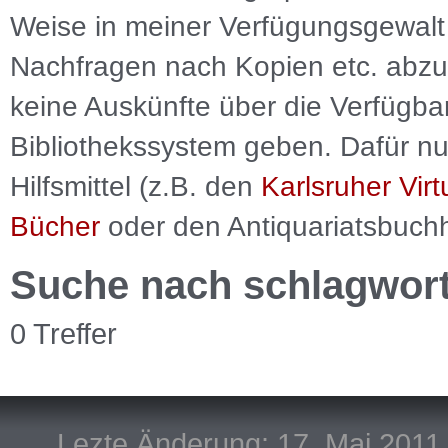
Weise in meiner Verfügungsgewalt 
Nachfragen nach Kopien etc. abzu
keine Auskünfte über die Verfügbar
Bibliothekssystem geben. Dafür nut
Hilfsmittel (z.B. den
Karlsruher Virt
Bücher
oder den Antiquariatsbuch
Suche nach schlagwor
0 Treffer
Lezte Änderung: 17. Mai 2011