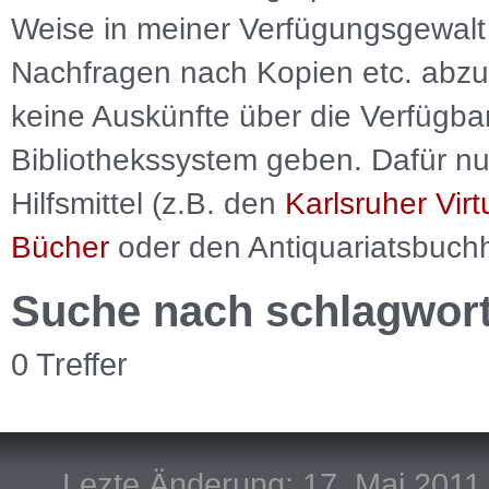
Weise in meiner Verfügungsgewalt 
Nachfragen nach Kopien etc. abzu
keine Auskünfte über die Verfügbar
Bibliothekssystem geben. Dafür nut
Hilfsmittel (z.B. den
Karlsruher Virt
Bücher
oder den Antiquariatsbuch
Suche nach schlagwor
0 Treffer
Lezte Änderung: 17. Mai 2011