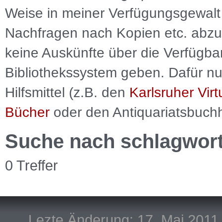
Weise in meiner Verfügungsgewalt 
Nachfragen nach Kopien etc. abzu
keine Auskünfte über die Verfügbar
Bibliothekssystem geben. Dafür nut
Hilfsmittel (z.B. den
Karlsruher Virt
Bücher
oder den Antiquariatsbuch
Suche nach schlagwor
0 Treffer
Lezte Änderung: 17. Mai 2011