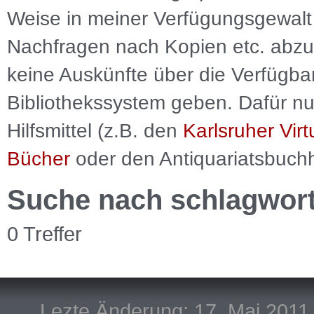
Weise in meiner Verfügungsgewalt 
Nachfragen nach Kopien etc. abzu
keine Auskünfte über die Verfügbar
Bibliothekssystem geben. Dafür nut
Hilfsmittel (z.B. den
Karlsruher Virt
Bücher
oder den Antiquariatsbuch
Suche nach schlagwor
0 Treffer
Lezte Änderung: 17. Mai 2011