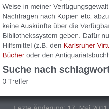
Weise in meiner Verfügungsgewalt 
Nachfragen nach Kopien etc. abzu
keine Auskünfte über die Verfügbar
Bibliothekssystem geben. Dafür nut
Hilfsmittel (z.B. den
Karlsruher Virt
Bücher
oder den Antiquariatsbuch
Suche nach schlagwor
0 Treffer
Lezte Änderung: 17. Mai 2011