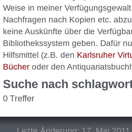
Weise in meiner Verfügungsgewalt 
Nachfragen nach Kopien etc. abzu
keine Auskünfte über die Verfügbar
Bibliothekssystem geben. Dafür nut
Hilfsmittel (z.B. den
Karlsruher Virt
Bücher
oder den Antiquariatsbuch
Suche nach schlagwor
0 Treffer
Lezte Änderung: 17. Mai 2011