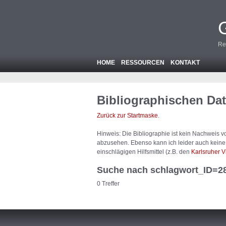
Re
HOME
RESSOURCEN
KONTAKT
Bibliographischen Da
Zurück zur Startmaske
.
Hinweis: Die Bibliographie ist
kein
Nachweis von
abzusehen. Ebenso kann ich leider auch keine A
einschlägigen Hilfsmittel (z.B. den
Karlsruher V
Suche nach schlagwort_ID=2
0 Treffer