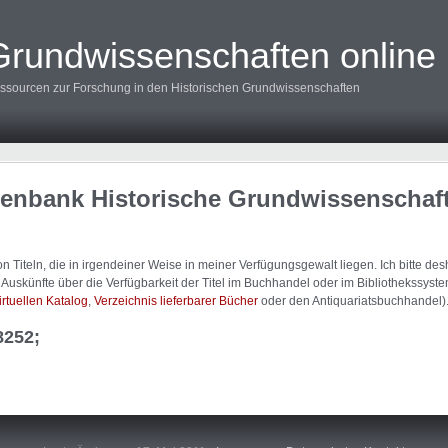
Grundwissenschaften online
ssourcen zur Forschung in den Historischen Grundwissenschaften
tenbank Historische Grundwissenschaf
 Titeln, die in irgendeiner Weise in meiner Verfügungsgewalt liegen. Ich bitte d
uskünfte über die Verfügbarkeit der Titel im Buchhandel oder im Bibliothekssystem
irtuellen Katalog
,
Verzeichnis lieferbarer Bücher
oder den Antiquariatsbuchhandel)
8252;