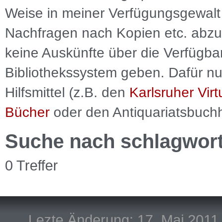
Weise in meiner Verfügungsgewalt 
Nachfragen nach Kopien etc. abzu
keine Auskünfte über die Verfügbar
Bibliothekssystem geben. Dafür nut
Hilfsmittel (z.B. den
Karlsruher Virt
Bücher
oder den Antiquariatsbuch
Suche nach schlagwor
0 Treffer
Lezte Änderung: 17. Mai 2011