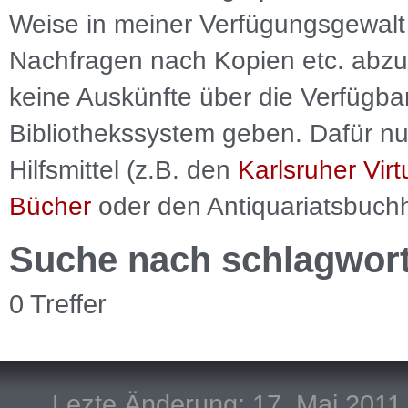
Weise in meiner Verfügungsgewalt 
Nachfragen nach Kopien etc. abzu
keine Auskünfte über die Verfügbar
Bibliothekssystem geben. Dafür nut
Hilfsmittel (z.B. den
Karlsruher Virt
Bücher
oder den Antiquariatsbuch
Suche nach schlagwor
0 Treffer
Lezte Änderung: 17. Mai 2011