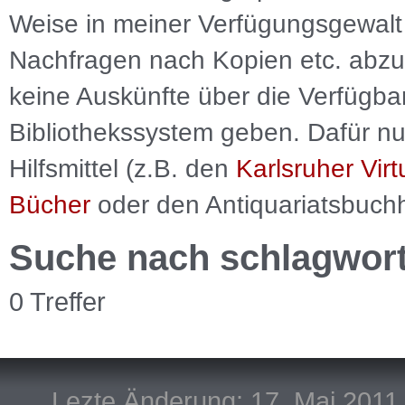
Weise in meiner Verfügungsgewalt 
Nachfragen nach Kopien etc. abzu
keine Auskünfte über die Verfügbar
Bibliothekssystem geben. Dafür nut
Hilfsmittel (z.B. den
Karlsruher Virt
Bücher
oder den Antiquariatsbuch
Suche nach schlagwor
0 Treffer
Lezte Änderung: 17. Mai 2011