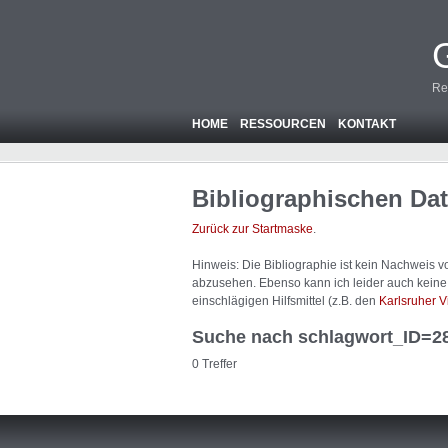
Re
HOME
RESSOURCEN
KONTAKT
Bibliographischen Da
Zurück zur Startmaske
.
Hinweis: Die Bibliographie ist
kein
Nachweis von
abzusehen. Ebenso kann ich leider auch keine A
einschlägigen Hilfsmittel (z.B. den
Karlsruher V
Suche nach schlagwort_ID=2
0 Treffer