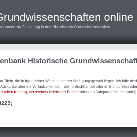
Grundwissenschaften online
ssourcen zur Forschung in den Historischen Grundwissenschaften
tenbank Historische Grundwissenschaf
 Titeln, die in irgendeiner Weise in meiner Verfügungsgewalt liegen. Ich bitte d
uskünfte über die Verfügbarkeit der Titel im Buchhandel oder im Bibliothekssystem
irtuellen Katalog
,
Verzeichnis lieferbarer Bücher
oder den Antiquariatsbuchhandel)
8225;