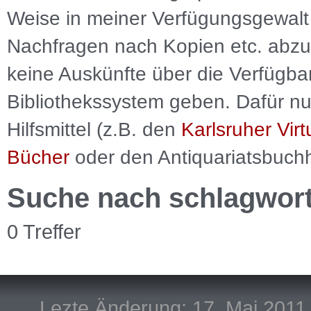
Weise in meiner Verfügungsgewalt 
Nachfragen nach Kopien etc. abzu
keine Auskünfte über die Verfügbar
Bibliothekssystem geben. Dafür nut
Hilfsmittel (z.B. den
Karlsruher Virt
Bücher
oder den Antiquariatsbuch
Suche nach schlagwor
0 Treffer
Lezte Änderung: 17. Mai 2011