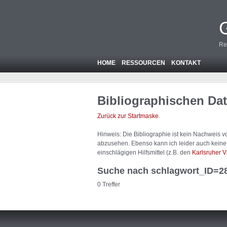
Re
HOME
RESSOURCEN
KONTAKT
Bibliographischen Da
Zurück zur Startmaske
.
Hinweis: Die Bibliographie ist
kein
Nachweis von
abzusehen. Ebenso kann ich leider auch keine A
einschlägigen Hilfsmittel (z.B. den
Karlsruher V
Suche nach schlagwort_ID=2
0 Treffer