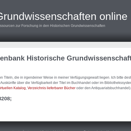
Grundwissenschaften online
ssourcen zur Forschung in den Historischen Grundwissenschaften
tenbank Historische Grundwissenschaf
 Titeln, die in irgendeiner Weise in meiner Verfügungsgewalt liegen. Ich bitte d
uskünfte über die Verfügbarkeit der Titel im Buchhandel oder im Bibliothekssystem
irtuellen Katalog
,
Verzeichnis lieferbarer Bücher
oder den Antiquariatsbuchhandel)
8208;