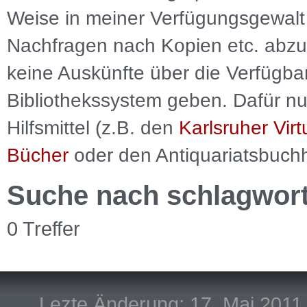
Weise in meiner Verfügungsgewalt 
Nachfragen nach Kopien etc. abzu
keine Auskünfte über die Verfügbar
Bibliothekssystem geben. Dafür nut
Hilfsmittel (z.B. den
Karlsruher Virt
Bücher
oder den Antiquariatsbuch
Suche nach schlagwor
0 Treffer
Lezte Änderung: 17. Mai 2011