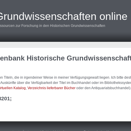
Grundwissenschaften online
ssourcen zur Forschung in den Historischen Grundwissenschaften
tenbank Historische Grundwissenschaf
 Titeln, die in irgendeiner Weise in meiner Verfügungsgewalt liegen. Ich bitte d
uskünfte über die Verfügbarkeit der Titel im Buchhandel oder im Bibliothekssystem
irtuellen Katalog
,
Verzeichnis lieferbarer Bücher
oder den Antiquariatsbuchhandel)
8201;