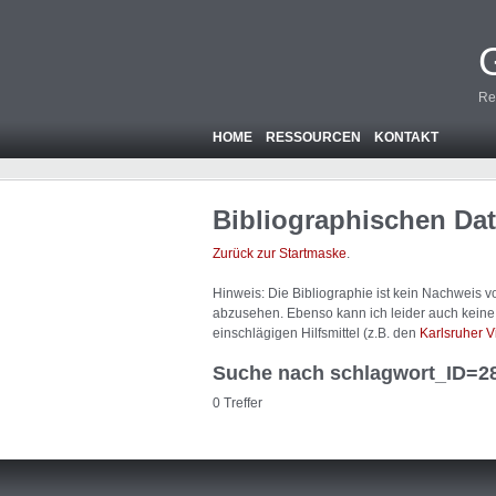
Re
HOME
RESSOURCEN
KONTAKT
Bibliographischen Da
Zurück zur Startmaske
.
Hinweis: Die Bibliographie ist
kein
Nachweis von
abzusehen. Ebenso kann ich leider auch keine A
einschlägigen Hilfsmittel (z.B. den
Karlsruher V
Suche nach schlagwort_ID=2
0 Treffer