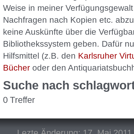
Weise in meiner Verfügungsgewalt 
Nachfragen nach Kopien etc. abzu
keine Auskünfte über die Verfügbar
Bibliothekssystem geben. Dafür nut
Hilfsmittel (z.B. den
Karlsruher Virt
Bücher
oder den Antiquariatsbuch
Suche nach schlagwor
0 Treffer
Lezte Änderung: 17. Mai 2011