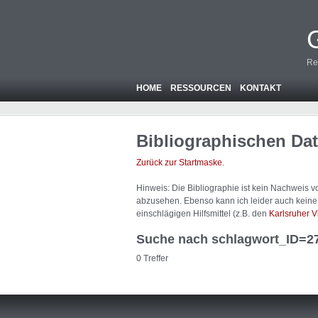
Re
HOME
RESSOURCEN
KONTAKT
Bibliographischen Da
Zurück zur Startmaske
.
Hinweis: Die Bibliographie ist
kein
Nachweis von
abzusehen. Ebenso kann ich leider auch keine A
einschlägigen Hilfsmittel (z.B. den
Karlsruher V
Suche nach schlagwort_ID=2
0 Treffer