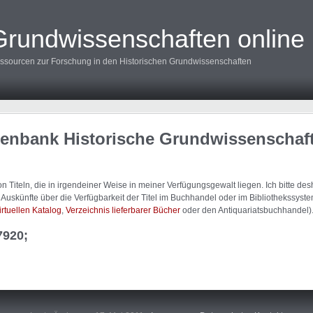
Grundwissenschaften online
ssourcen zur Forschung in den Historischen Grundwissenschaften
tenbank Historische Grundwissenschaf
 Titeln, die in irgendeiner Weise in meiner Verfügungsgewalt liegen. Ich bitte d
uskünfte über die Verfügbarkeit der Titel im Buchhandel oder im Bibliothekssystem
irtuellen Katalog
,
Verzeichnis lieferbarer Bücher
oder den Antiquariatsbuchhandel)
7920;