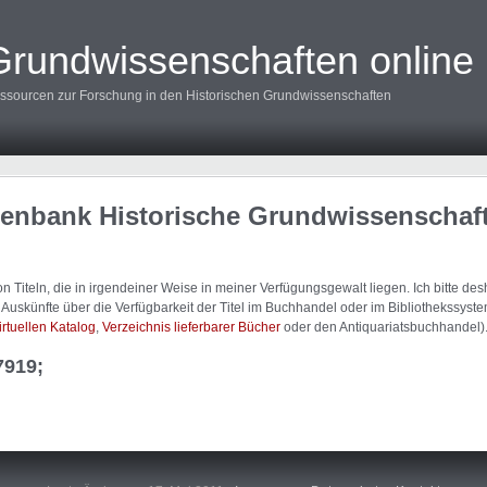
Grundwissenschaften online
ssourcen zur Forschung in den Historischen Grundwissenschaften
tenbank Historische Grundwissenschaf
 Titeln, die in irgendeiner Weise in meiner Verfügungsgewalt liegen. Ich bitte d
uskünfte über die Verfügbarkeit der Titel im Buchhandel oder im Bibliothekssystem
irtuellen Katalog
,
Verzeichnis lieferbarer Bücher
oder den Antiquariatsbuchhandel)
7919;