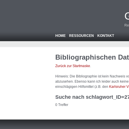
Re
HOME
RESSOURCEN
KONTAKT
Bibliographischen Da
Zurück zur Startmaske
.
Hinweis: Die Bibliographie ist
kein
Nachweis von
abzusehen. Ebenso kann ich leider auch keine A
einschlägigen Hilfsmittel (z.B. den
Karlsruher V
Suche nach schlagwort_ID=2
0 Treffer