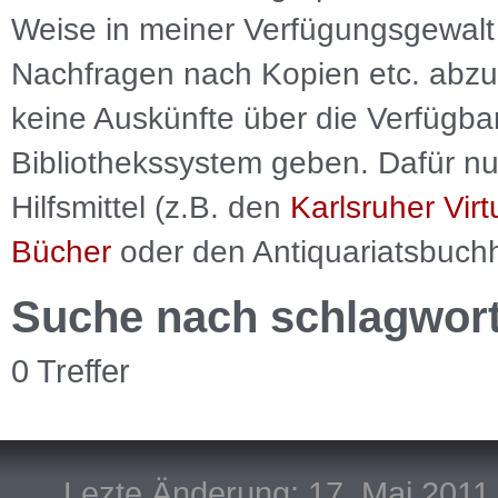
Weise in meiner Verfügungsgewalt 
Nachfragen nach Kopien etc. abzu
keine Auskünfte über die Verfügbar
Bibliothekssystem geben. Dafür nut
Hilfsmittel (z.B. den
Karlsruher Virt
Bücher
oder den Antiquariatsbuch
Suche nach schlagwor
0 Treffer
Lezte Änderung: 17. Mai 2011