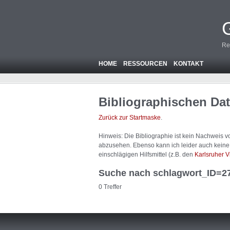
Re
HOME
RESSOURCEN
KONTAKT
Bibliographischen Da
Zurück zur Startmaske
.
Hinweis: Die Bibliographie ist
kein
Nachweis von
abzusehen. Ebenso kann ich leider auch keine A
einschlägigen Hilfsmittel (z.B. den
Karlsruher V
Suche nach schlagwort_ID=2
0 Treffer