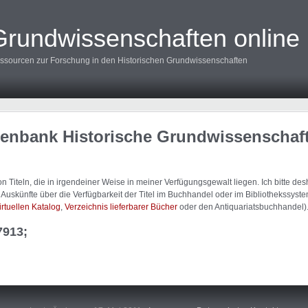
Grundwissenschaften online
ssourcen zur Forschung in den Historischen Grundwissenschaften
tenbank Historische Grundwissenschaf
 Titeln, die in irgendeiner Weise in meiner Verfügungsgewalt liegen. Ich bitte d
uskünfte über die Verfügbarkeit der Titel im Buchhandel oder im Bibliothekssystem
irtuellen Katalog
,
Verzeichnis lieferbarer Bücher
oder den Antiquariatsbuchhandel)
7913;