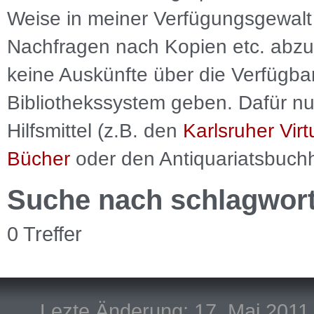
Weise in meiner Verfügungsgewalt 
Nachfragen nach Kopien etc. abzu
keine Auskünfte über die Verfügbar
Bibliothekssystem geben. Dafür nut
Hilfsmittel (z.B. den
Karlsruher Virt
Bücher
oder den Antiquariatsbuch
Suche nach schlagwor
0 Treffer
Lezte Änderung: 17. Mai 2011