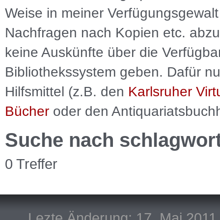
Weise in meiner Verfügungsgewalt 
Nachfragen nach Kopien etc. abzu
keine Auskünfte über die Verfügbar
Bibliothekssystem geben. Dafür nut
Hilfsmittel (z.B. den
Karlsruher Virt
Bücher
oder den Antiquariatsbuch
Suche nach schlagwor
0 Treffer
Lezte Änderung: 17. Mai 2011