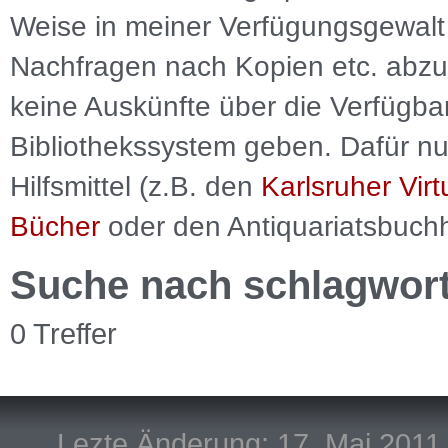
Weise in meiner Verfügungsgewalt 
Nachfragen nach Kopien etc. abzu
keine Auskünfte über die Verfügbar
Bibliothekssystem geben. Dafür nut
Hilfsmittel (z.B. den
Karlsruher Virt
Bücher
oder den Antiquariatsbuch
Suche nach schlagwor
0 Treffer
Lezte Änderung: 17. Mai 2011