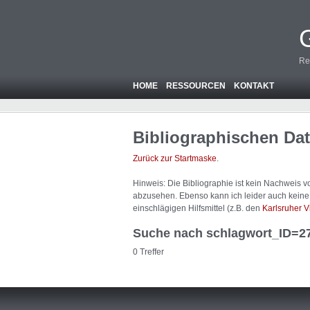
Re
HOME
RESSOURCEN
KONTAKT
Bibliographischen Da
Zurück zur Startmaske
.
Hinweis: Die Bibliographie ist
kein
Nachweis von
abzusehen. Ebenso kann ich leider auch keine A
einschlägigen Hilfsmittel (z.B. den
Karlsruher V
Suche nach schlagwort_ID=2
0 Treffer