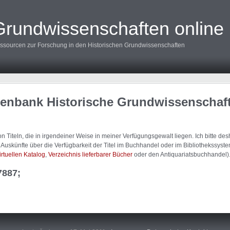
Grundwissenschaften online
ssourcen zur Forschung in den Historischen Grundwissenschaften
tenbank Historische Grundwissenschaf
 Titeln, die in irgendeiner Weise in meiner Verfügungsgewalt liegen. Ich bitte d
uskünfte über die Verfügbarkeit der Titel im Buchhandel oder im Bibliothekssystem
irtuellen Katalog
,
Verzeichnis lieferbarer Bücher
oder den Antiquariatsbuchhandel)
7887;