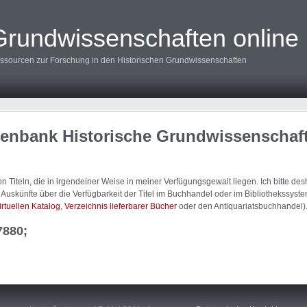
Grundwissenschaften online
ssourcen zur Forschung in den Historischen Grundwissenschaften
tenbank Historische Grundwissenschaf
 Titeln, die in irgendeiner Weise in meiner Verfügungsgewalt liegen. Ich bitte d
uskünfte über die Verfügbarkeit der Titel im Buchhandel oder im Bibliothekssystem
irtuellen Katalog
,
Verzeichnis lieferbarer Bücher
oder den Antiquariatsbuchhandel)
7880;