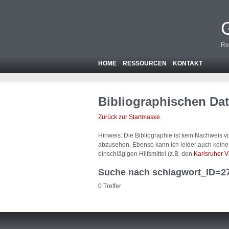
Re
HOME
RESSOURCEN
KONTAKT
Bibliographischen Da
Zurück zur Startmaske
.
Hinweis: Die Bibliographie ist
kein
Nachweis von
abzusehen. Ebenso kann ich leider auch keine A
einschlägigen Hilfsmittel (z.B. den
Karlsruher V
Suche nach schlagwort_ID=2
0 Treffer