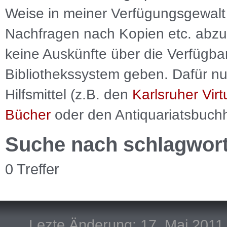
Weise in meiner Verfügungsgewalt 
Nachfragen nach Kopien etc. abzu
keine Auskünfte über die Verfügbar
Bibliothekssystem geben. Dafür nut
Hilfsmittel (z.B. den
Karlsruher Virt
Bücher
oder den Antiquariatsbuch
Suche nach schlagwor
0 Treffer
Lezte Änderung: 17. Mai 2011