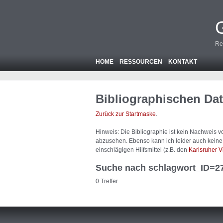
Re
HOME
RESSOURCEN
KONTAKT
Bibliographischen Da
Zurück zur Startmaske
.
Hinweis: Die Bibliographie ist
kein
Nachweis von
abzusehen. Ebenso kann ich leider auch keine A
einschlägigen Hilfsmittel (z.B. den
Karlsruher V
Suche nach schlagwort_ID=2
0 Treffer