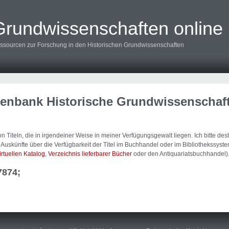
Grundwissenschaften online
ssourcen zur Forschung in den Historischen Grundwissenschaften
tenbank Historische Grundwissenschaf
 Titeln, die in irgendeiner Weise in meiner Verfügungsgewalt liegen. Ich bitte d
uskünfte über die Verfügbarkeit der Titel im Buchhandel oder im Bibliothekssystem
irtuellen Katalog
,
Verzeichnis lieferbarer Bücher
oder den Antiquariatsbuchhandel)
7874;