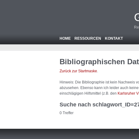
Re
HOME
RESSOURCEN
KONTAKT
Bibliographischen Da
Zurück zur Startmaske
.
Hinweis: Die Bibliographie ist
kein
Nachweis von
abzusehen. Ebenso kann ich leider auch keine A
einschlägigen Hilfsmittel (z.B. den
Karlsruher V
Suche nach schlagwort_ID=2
0 Treffer