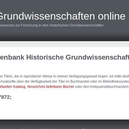
Grundwissenschaften online
ssourcen zur Forschung in den Historischen Grundwissenschaften
tenbank Historische Grundwissenschaf
 Titeln, die in irgendeiner Weise in meiner Verfügungsgewalt liegen. Ich bitte d
uskünfte über die Verfügbarkeit der Titel im Buchhandel oder im Bibliothekssystem
irtuellen Katalog
,
Verzeichnis lieferbarer Bücher
oder den Antiquariatsbuchhandel)
7872;