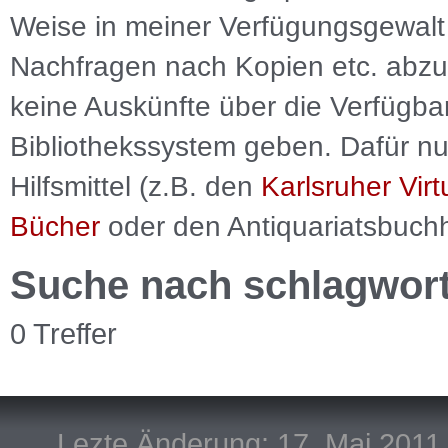
Weise in meiner Verfügungsgewalt 
Nachfragen nach Kopien etc. abzu
keine Auskünfte über die Verfügbar
Bibliothekssystem geben. Dafür nut
Hilfsmittel (z.B. den
Karlsruher Virt
Bücher
oder den Antiquariatsbuch
Suche nach schlagwor
0 Treffer
Lezte Änderung: 17. Mai 2011