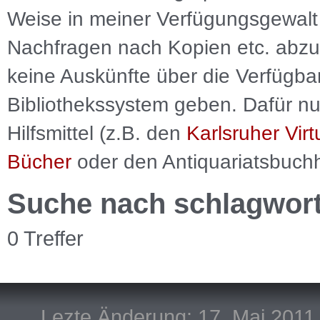
Weise in meiner Verfügungsgewalt 
Nachfragen nach Kopien etc. abzu
keine Auskünfte über die Verfügbar
Bibliothekssystem geben. Dafür nut
Hilfsmittel (z.B. den
Karlsruher Virt
Bücher
oder den Antiquariatsbuch
Suche nach schlagwor
0 Treffer
Lezte Änderung: 17. Mai 2011