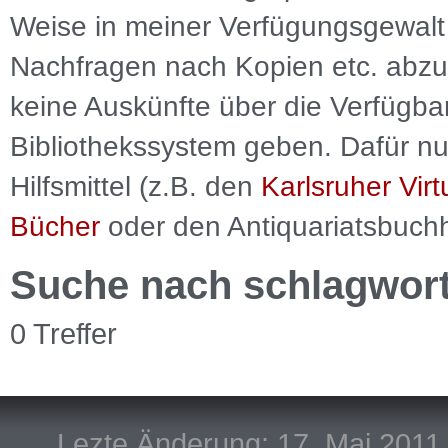
Weise in meiner Verfügungsgewalt 
Nachfragen nach Kopien etc. abzu
keine Auskünfte über die Verfügbar
Bibliothekssystem geben. Dafür nut
Hilfsmittel (z.B. den
Karlsruher Virt
Bücher
oder den Antiquariatsbuch
Suche nach schlagwor
0 Treffer
Lezte Änderung: 17. Mai 2011