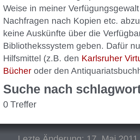
Weise in meiner Verfügungsgewalt 
Nachfragen nach Kopien etc. abzu
keine Auskünfte über die Verfügbar
Bibliothekssystem geben. Dafür nut
Hilfsmittel (z.B. den
Karlsruher Virt
Bücher
oder den Antiquariatsbuch
Suche nach schlagwor
0 Treffer
Lezte Änderung: 17. Mai 2011