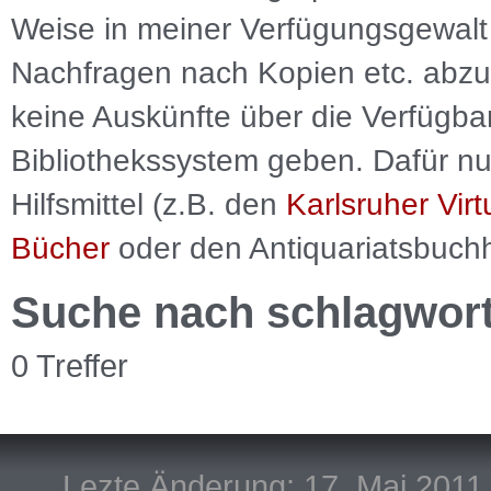
Weise in meiner Verfügungsgewalt 
Nachfragen nach Kopien etc. abzu
keine Auskünfte über die Verfügbar
Bibliothekssystem geben. Dafür nut
Hilfsmittel (z.B. den
Karlsruher Virt
Bücher
oder den Antiquariatsbuch
Suche nach schlagwor
0 Treffer
Lezte Änderung: 17. Mai 2011