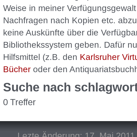
Weise in meiner Verfügungsgewalt 
Nachfragen nach Kopien etc. abzu
keine Auskünfte über die Verfügbar
Bibliothekssystem geben. Dafür nut
Hilfsmittel (z.B. den
Karlsruher Virt
Bücher
oder den Antiquariatsbuch
Suche nach schlagwor
0 Treffer
Lezte Änderung: 17. Mai 2011