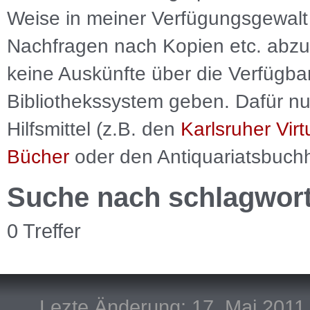
Weise in meiner Verfügungsgewalt 
Nachfragen nach Kopien etc. abzu
keine Auskünfte über die Verfügbar
Bibliothekssystem geben. Dafür nut
Hilfsmittel (z.B. den
Karlsruher Virt
Bücher
oder den Antiquariatsbuch
Suche nach schlagwor
0 Treffer
Lezte Änderung: 17. Mai 2011