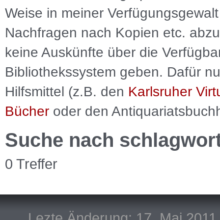
Weise in meiner Verfügungsgewalt 
Nachfragen nach Kopien etc. abzu
keine Auskünfte über die Verfügbar
Bibliothekssystem geben. Dafür nut
Hilfsmittel (z.B. den
Karlsruher Virt
Bücher
oder den Antiquariatsbuch
Suche nach schlagwor
0 Treffer
Lezte Änderung: 17. Mai 2011