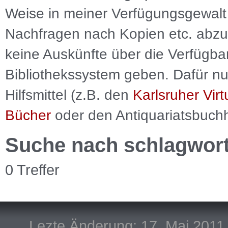
Weise in meiner Verfügungsgewalt 
Nachfragen nach Kopien etc. abzu
keine Auskünfte über die Verfügbar
Bibliothekssystem geben. Dafür nut
Hilfsmittel (z.B. den
Karlsruher Virt
Bücher
oder den Antiquariatsbuch
Suche nach schlagwor
0 Treffer
Lezte Änderung: 17. Mai 2011