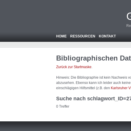
Re
HOME
RESSOURCEN
KONTAKT
Bibliographischen Da
Zurück zur Startmaske
.
Hinweis: Die Bibliographie ist
kein
Nachweis von
abzusehen. Ebenso kann ich leider auch keine A
einschlägigen Hilfsmittel (z.B. den
Karlsruher V
Suche nach schlagwort_ID=2
0 Treffer