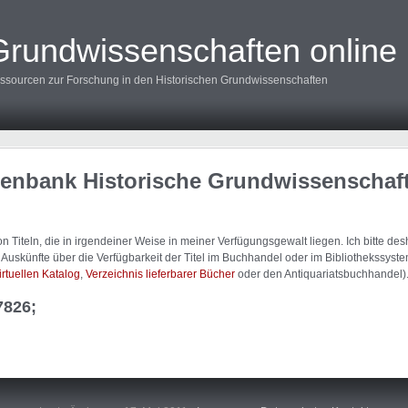
Grundwissenschaften online
ssourcen zur Forschung in den Historischen Grundwissenschaften
tenbank Historische Grundwissenschaf
 Titeln, die in irgendeiner Weise in meiner Verfügungsgewalt liegen. Ich bitte d
uskünfte über die Verfügbarkeit der Titel im Buchhandel oder im Bibliothekssystem
irtuellen Katalog
,
Verzeichnis lieferbarer Bücher
oder den Antiquariatsbuchhandel)
7826;