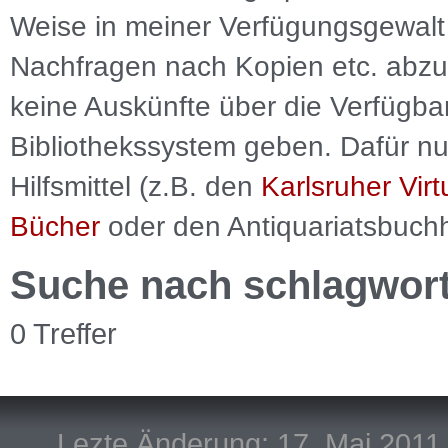
Weise in meiner Verfügungsgewalt 
Nachfragen nach Kopien etc. abzu
keine Auskünfte über die Verfügbar
Bibliothekssystem geben. Dafür nut
Hilfsmittel (z.B. den
Karlsruher Virt
Bücher
oder den Antiquariatsbuch
Suche nach schlagwor
0 Treffer
Lezte Änderung: 17. Mai 2011