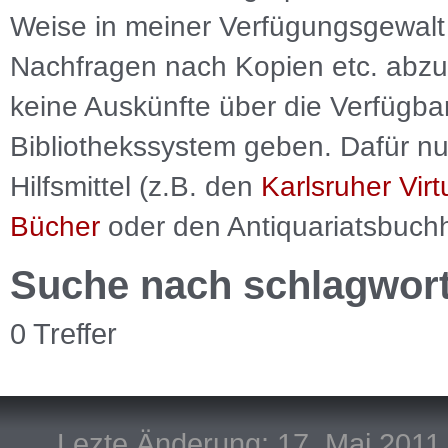
Weise in meiner Verfügungsgewalt 
Nachfragen nach Kopien etc. abzu
keine Auskünfte über die Verfügbar
Bibliothekssystem geben. Dafür nut
Hilfsmittel (z.B. den
Karlsruher Virt
Bücher
oder den Antiquariatsbuch
Suche nach schlagwor
0 Treffer
Lezte Änderung: 17. Mai 2011