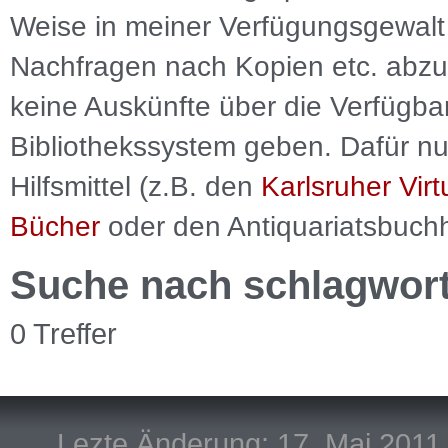
Weise in meiner Verfügungsgewalt 
Nachfragen nach Kopien etc. abzu
keine Auskünfte über die Verfügbar
Bibliothekssystem geben. Dafür nut
Hilfsmittel (z.B. den
Karlsruher Virt
Bücher
oder den Antiquariatsbuch
Suche nach schlagwor
0 Treffer
Lezte Änderung: 17. Mai 2011