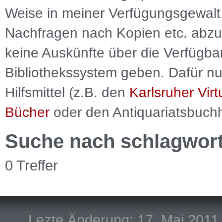
Weise in meiner Verfügungsgewalt 
Nachfragen nach Kopien etc. abzu
keine Auskünfte über die Verfügbar
Bibliothekssystem geben. Dafür nut
Hilfsmittel (z.B. den
Karlsruher Virt
Bücher
oder den Antiquariatsbuch
Suche nach schlagwor
0 Treffer
Lezte Änderung: 17. Mai 2011