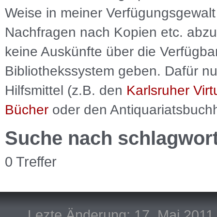
Weise in meiner Verfügungsgewalt 
Nachfragen nach Kopien etc. abzu
keine Auskünfte über die Verfügbar
Bibliothekssystem geben. Dafür nut
Hilfsmittel (z.B. den
Karlsruher Virt
Bücher
oder den Antiquariatsbuch
Suche nach schlagwor
0 Treffer
Lezte Änderung: 17. Mai 2011