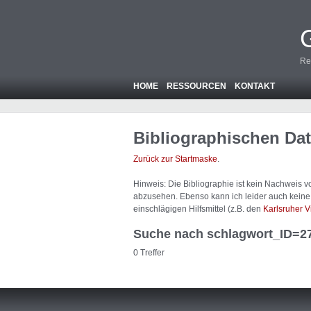
Re
HOME
RESSOURCEN
KONTAKT
Bibliographischen Da
Zurück zur Startmaske
.
Hinweis: Die Bibliographie ist
kein
Nachweis von
abzusehen. Ebenso kann ich leider auch keine A
einschlägigen Hilfsmittel (z.B. den
Karlsruher V
Suche nach schlagwort_ID=2
0 Treffer