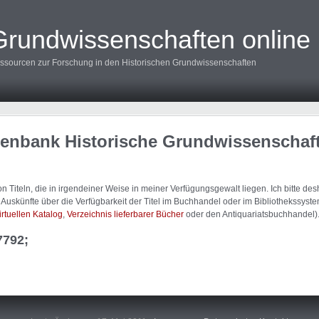
Grundwissenschaften online
ssourcen zur Forschung in den Historischen Grundwissenschaften
tenbank Historische Grundwissenschaf
 Titeln, die in irgendeiner Weise in meiner Verfügungsgewalt liegen. Ich bitte d
uskünfte über die Verfügbarkeit der Titel im Buchhandel oder im Bibliothekssystem
irtuellen Katalog
,
Verzeichnis lieferbarer Bücher
oder den Antiquariatsbuchhandel)
7792;