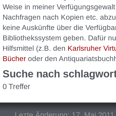
Weise in meiner Verfügungsgewalt 
Nachfragen nach Kopien etc. abzu
keine Auskünfte über die Verfügbar
Bibliothekssystem geben. Dafür nut
Hilfsmittel (z.B. den
Karlsruher Virt
Bücher
oder den Antiquariatsbuch
Suche nach schlagwor
0 Treffer
Lezte Änderung: 17. Mai 2011