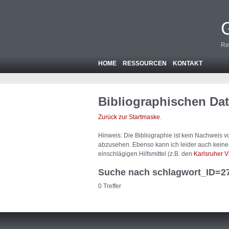
Re
HOME
RESSOURCEN
KONTAKT
Bibliographischen Da
Zurück zur Startmaske
.
Hinweis: Die Bibliographie ist
kein
Nachweis von
abzusehen. Ebenso kann ich leider auch keine A
einschlägigen Hilfsmittel (z.B. den
Karlsruher V
Suche nach schlagwort_ID=2
0 Treffer