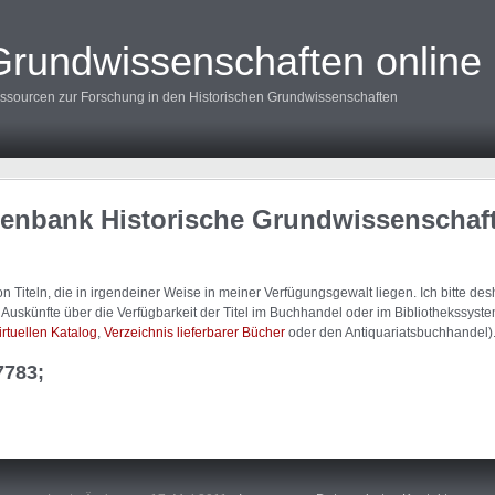
Grundwissenschaften online
ssourcen zur Forschung in den Historischen Grundwissenschaften
tenbank Historische Grundwissenschaf
 Titeln, die in irgendeiner Weise in meiner Verfügungsgewalt liegen. Ich bitte d
uskünfte über die Verfügbarkeit der Titel im Buchhandel oder im Bibliothekssystem
irtuellen Katalog
,
Verzeichnis lieferbarer Bücher
oder den Antiquariatsbuchhandel)
7783;