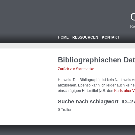
Re
HOME
RESSOURCEN
KONTAKT
Bibliographischen Da
Zurück zur Startmaske
.
Hinweis: Die Bibliographie ist
kein
Nachweis von
abzusehen. Ebenso kann ich leider auch keine A
einschlägigen Hilfsmittel (z.B. den
Karlsruher V
Suche nach schlagwort_ID=2
0 Treffer