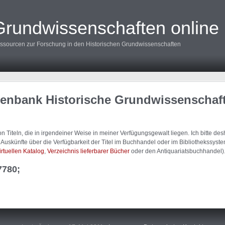
Grundwissenschaften online
ssourcen zur Forschung in den Historischen Grundwissenschaften
tenbank Historische Grundwissenschaf
 Titeln, die in irgendeiner Weise in meiner Verfügungsgewalt liegen. Ich bitte d
uskünfte über die Verfügbarkeit der Titel im Buchhandel oder im Bibliothekssystem
irtuellen Katalog
,
Verzeichnis lieferbarer Bücher
oder den Antiquariatsbuchhandel)
7780;