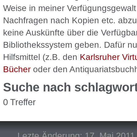
Weise in meiner Verfügungsgewalt 
Nachfragen nach Kopien etc. abzu
keine Auskünfte über die Verfügbar
Bibliothekssystem geben. Dafür nut
Hilfsmittel (z.B. den
Karlsruher Virt
Bücher
oder den Antiquariatsbuch
Suche nach schlagwor
0 Treffer
Lezte Änderung: 17. Mai 2011